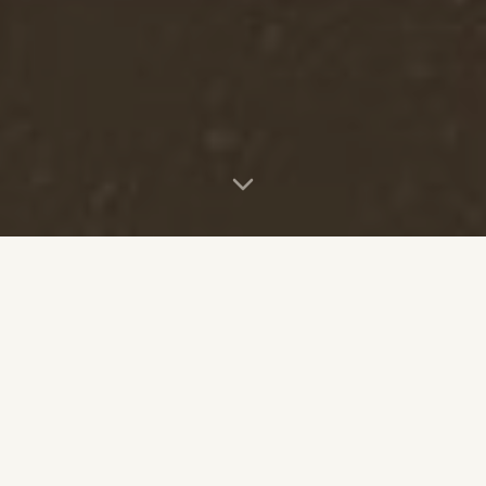
VÅR HISTORIE
Gresk kafé i hjertet av
Moholt
Filo er født av kjærligheten til det enkle. Gode samtaler